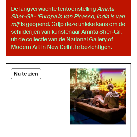
De langverwachte tentoonstelling
Amrita
Sher-Gil - ‘Europa is van Picasso, India is van
mij’
is geopend. Grijp deze unieke kans om de
schilderijen van kunstenaar Amrita Sher-Gil,
uit de collectie van de National Gallery of
Modern Art in New Delhi, te bezichtigen.
Nu te zien