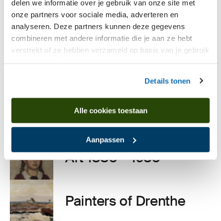
Explore our
delen we informatie over je gebruik van onze site met
onze partners voor sociale media, adverteren en
collection
analyseren. Deze partners kunnen deze gegevens
combineren met andere informatie die je aan ze hebt
verstrekt of ze hebben verzameld op basis van je gebruik
van hun diensten.
Archaeology
Details tonen
Drenthe history
Alle cookies toestaan
Aanpassen
Art
1885
–
1935
Painters of Drenthe