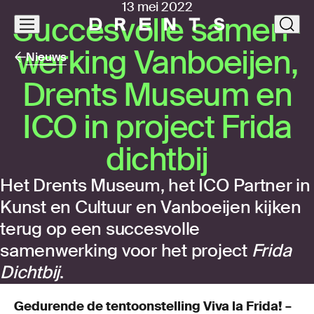
13 mei 2022
Suc­ces­vol­le samen­
Navigatie
clos
overslaan
wer­king Van­boeij­en,
Nieuws
Drents Museum en
ICO
in pro­ject Frida
dicht­bij
Het Drents Museum, het ICO Partner in
Kunst en Cultuur en Vanboeijen kijken
terug op een succesvolle
samenwerking voor het project
Frida
Dichtbij
.
Gedurende de tentoonstelling Viva la Frida! –