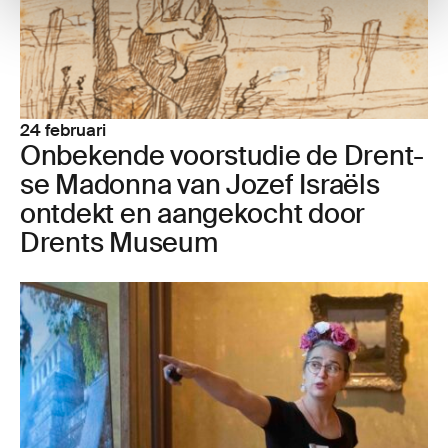
24 februari
Onbe­ken­de voor­stu­die de Drent­
se Madon­na van Jozef Isra­ëls
ont­dekt en aan­ge­kocht door
Drents Museum