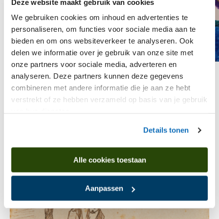
Deze website maakt gebruik van cookies
We gebruiken cookies om inhoud en advertenties te
personaliseren, om functies voor sociale media aan te
bieden en om ons websiteverkeer te analyseren. Ook
delen we informatie over je gebruik van onze site met
onze partners voor sociale media, adverteren en
analyseren. Deze partners kunnen deze gegevens
Deel dit artikel
combineren met andere informatie die je aan ze hebt
verstrekt of ze hebben verzameld op basis van je gebruik
van hun diensten.
Meer
Details tonen
Alle cookies toestaan
Aanpassen