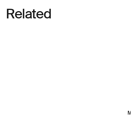
Related
M