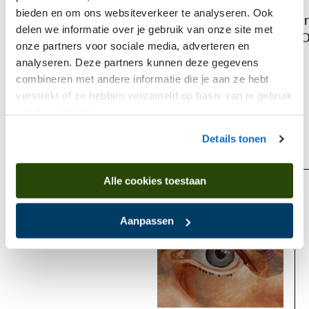
bieden en om ons websiteverkeer te analyseren. Ook
I
delen we informatie over je gebruik van onze site met
O
onze partners voor sociale media, adverteren en
analyseren. Deze partners kunnen deze gegevens
combineren met andere informatie die je aan ze hebt
verstrekt of ze hebben verzameld op basis van je gebruik
van hun diensten.
Is found in
Details tonen
Alle cookies toestaan
Past
Aanpassen