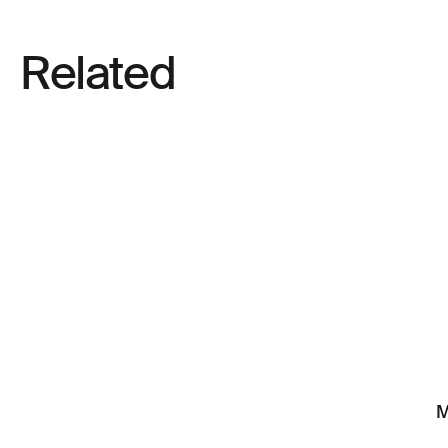
Related
M