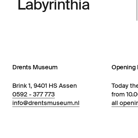
Labyrinthia
Drents Museum
Opening 
Brink 1, 9401 HS Assen
Today th
0592 - 377 773
from 10.
info@drentsmuseum.nl
all openi