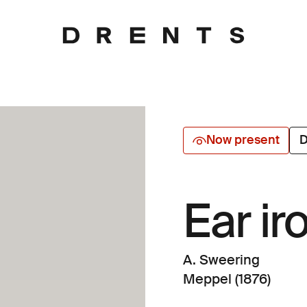
Now present
D
Ear ir
A. Sweering
Meppel (1876)