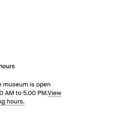
hours
e museum is open
00 AM to 5.00 PM.
View
ng hours.