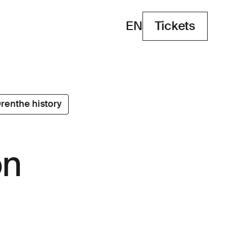
EN
Tickets
Tickets
renthe history
on