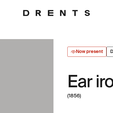
Now present
D
Ear ir
(1856)