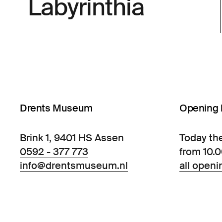
Labyrinthia
Drents Museum
Opening 
Brink 1, 9401 HS Assen
Today th
0592 - 377 773
from 10.
info@drentsmuseum.nl
all openi