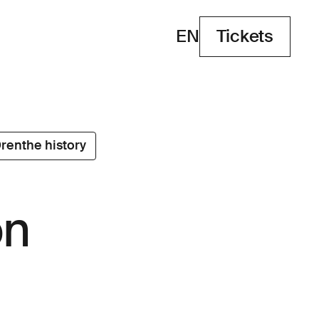
EN
Tickets
Tickets
renthe history
on