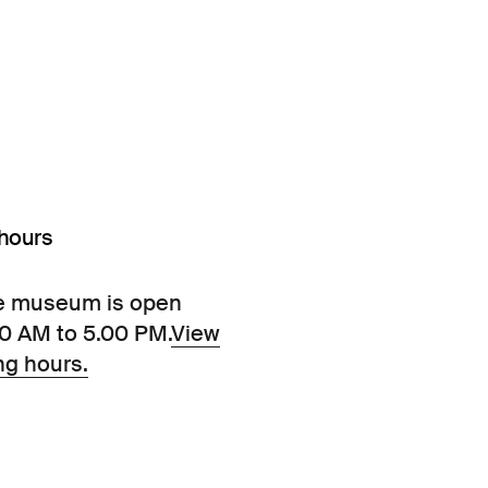
hours
e museum is open
00 AM to 5.00 PM.
View
ng hours.