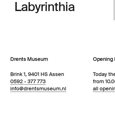
Labyrinthia
Drents Museum
Opening 
Brink 1, 9401 HS Assen
Today th
0592 - 377 773
from 10.
info@drentsmuseum.nl
all openi