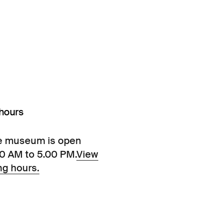
hours
e museum is open
00 AM to 5.00 PM.
View
ng hours.