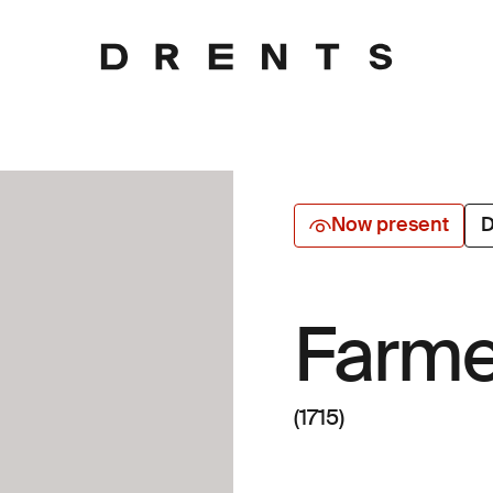
Now present
D
Farme
(1715)