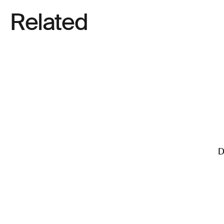
Related
D