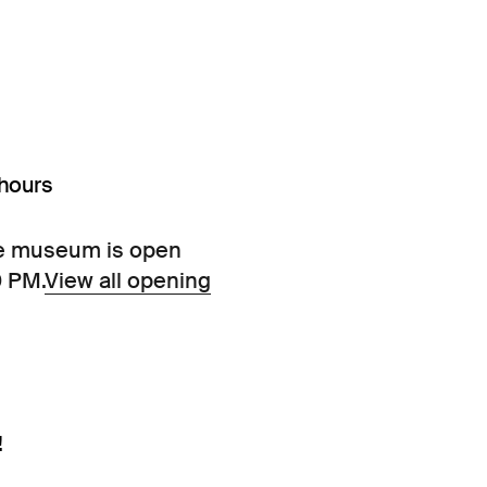
hours
e museum is open
0 PM.
View all opening
!