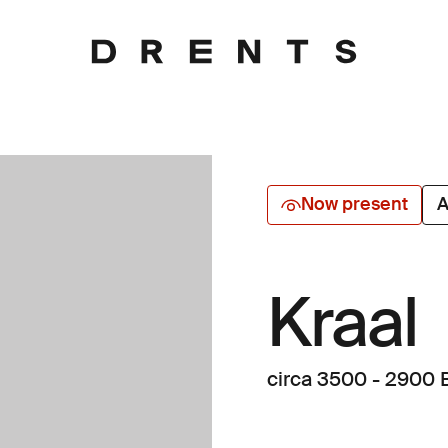
Now present
A
Kraal
circa 3500 - 2900 B