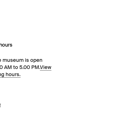
hours
e museum is open
00 AM to 5.00 PM.
View
ng hours.
!