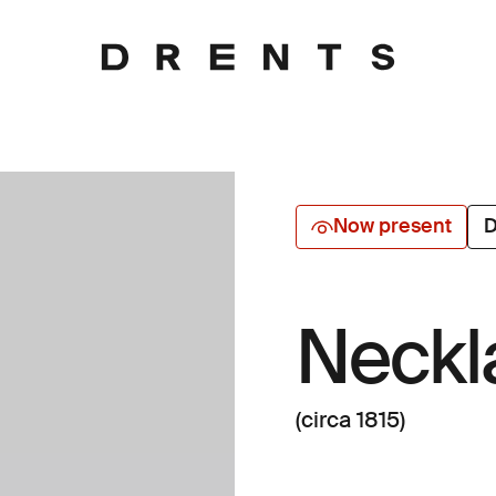
Now present
D
Neckl
(circa 1815)