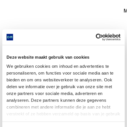
M
Golden ring with filigree decoration and inlaid
with garnet stone
Deze website maakt gebruik van cookies
We gebruiken cookies om inhoud en advertenties te
personaliseren, om functies voor sociale media aan te
bieden en om ons websiteverkeer te analyseren. Ook
delen we informatie over je gebruik van onze site met
Is found in
onze partners voor sociale media, adverteren en
analyseren. Deze partners kunnen deze gegevens
combineren met andere informatie die je aan ze hebt
verstrekt of ze hebben verzameld op basis van je gebruik
van hun diensten.
Now