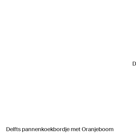
D
Delfts pannenkoekbordje met Oranjeboom