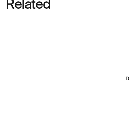
Related
D