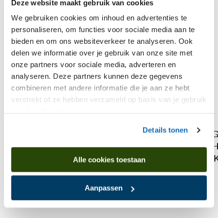
Deze website maakt gebruik van cookies
We gebruiken cookies om inhoud en advertenties te
personaliseren, om functies voor sociale media aan te
bieden en om ons websiteverkeer te analyseren. Ook
delen we informatie over je gebruik van onze site met
Chris Lebeau
onze partners voor sociale media, adverteren en
analyseren. Deze partners kunnen deze gegevens
Portrait of Sof Lebeau-Herman
combineren met andere informatie die je aan ze hebt
verstrekt of ze hebben verzameld op basis van je gebruik
van hun diensten.
Details tonen
G
H
'
Alle cookies toestaan
Is found in
Aanpassen