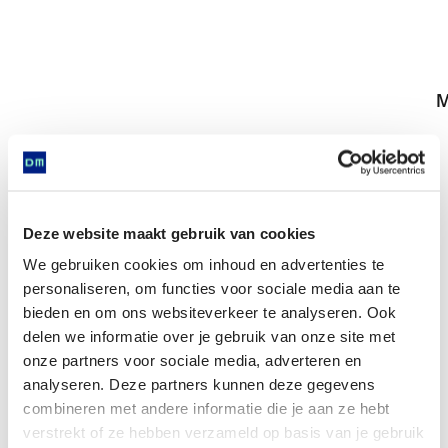
M
Deze website maakt gebruik van cookies
Golden ring with filigree decoration and inlaid
with garnet stone
We gebruiken cookies om inhoud en advertenties te
personaliseren, om functies voor sociale media aan te
bieden en om ons websiteverkeer te analyseren. Ook
delen we informatie over je gebruik van onze site met
onze partners voor sociale media, adverteren en
analyseren. Deze partners kunnen deze gegevens
Is found in
combineren met andere informatie die je aan ze hebt
verstrekt of ze hebben verzameld op basis van je gebruik