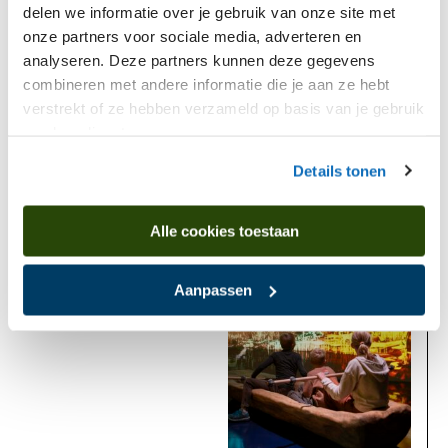
delen we informatie over je gebruik van onze site met
Golden ring with filigree decoration and inlaid
onze partners voor sociale media, adverteren en
with garnet stone
analyseren. Deze partners kunnen deze gegevens
combineren met andere informatie die je aan ze hebt
verstrekt of ze hebben verzameld op basis van je gebruik
van hun diensten.
Details tonen
Is found in
Alle cookies toestaan
Aanpassen
Now