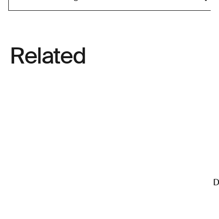
Related
D