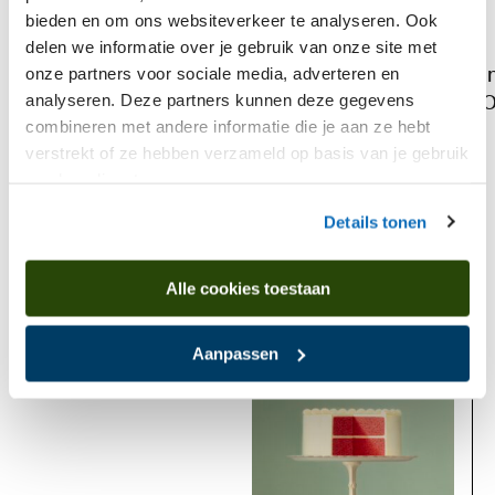
bieden en om ons websiteverkeer te analyseren. Ook
delen we informatie over je gebruik van onze site met
I
onze partners voor sociale media, adverteren en
analyseren. Deze partners kunnen deze gegevens
O
combineren met andere informatie die je aan ze hebt
verstrekt of ze hebben verzameld op basis van je gebruik
van hun diensten.
Details tonen
Is found in
Alle cookies toestaan
Past
Aanpassen