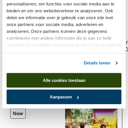
personaliseren, om functies voor sociale media aan te
bieden en om ons websiteverkeer te analyseren. Ook
delen we informatie over je gebruik van onze site met
onze partners voor sociale media, adverteren en
analyseren. Deze partners kunnen deze gegevens
combineren met andere informatie die je aan ze hebt
I
verstrekt of ze hebben verzameld op basis van je gebruik
O
van hun diensten.
Details tonen
Alle cookies toestaan
Is found in
Aanpassen
Now