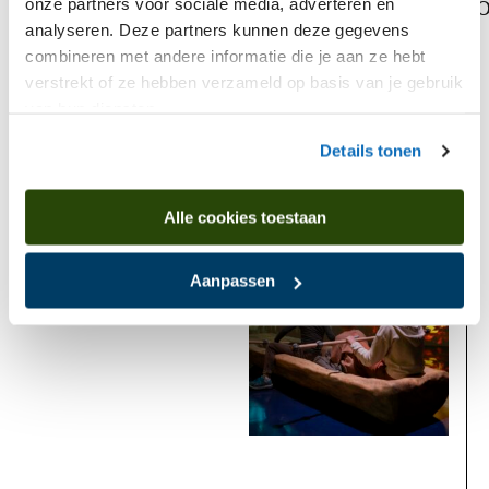
onze partners voor sociale media, adverteren en
O
analyseren. Deze partners kunnen deze gegevens
combineren met andere informatie die je aan ze hebt
verstrekt of ze hebben verzameld op basis van je gebruik
van hun diensten.
Is found in
Details tonen
Alle cookies toestaan
Now
Aanpassen