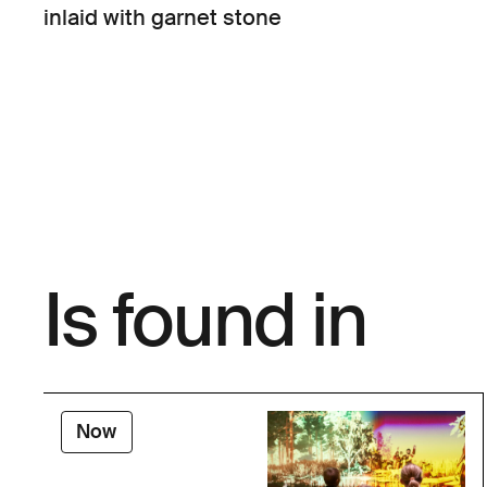
inlaid with garnet stone
Is found in
Now