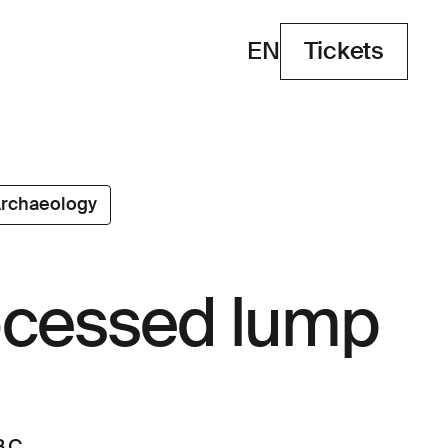
EN
Tickets
Tickets
rchaeology
cessed lump
.C.