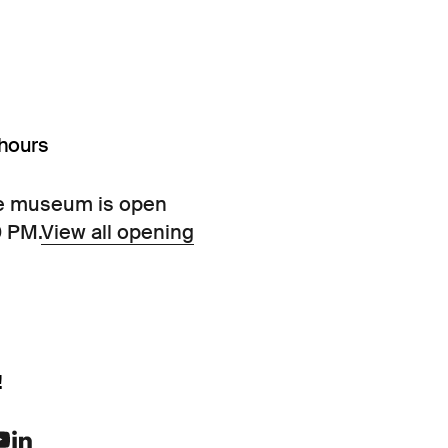
hours
e museum is open
0 PM.
View all opening
!