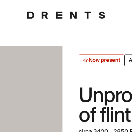
Now present
A
Unpro
of flint
circa 3400 - 2850 B