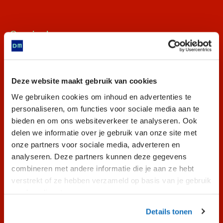
Opening hours
Today the museum is open from 10.00 AM to
5.00 PM.
View all opening hours.
Deze website maakt gebruik van cookies
We gebruiken cookies om inhoud en advertenties te
personaliseren, om functies voor sociale media aan te
Practical links
bieden en om ons websiteverkeer te analyseren. Ook
delen we informatie over je gebruik van onze site met
Calendar
onze partners voor sociale media, adverteren en
Getting here & parking
analyseren. Deze partners kunnen deze gegevens
Contact us
combineren met andere informatie die je aan ze hebt
verstrekt of ze hebben verzameld op basis van je gebruik
van hun diensten.
Follow us!
Details tonen