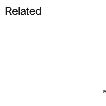
Related
M