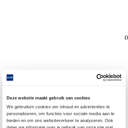
D
Deze website maakt gebruik van cookies
Delfts pannenkoekbordje met Oranjeboom
We gebruiken cookies om inhoud en advertenties te
personaliseren, om functies voor sociale media aan te
bieden en om ons websiteverkeer te analyseren. Ook
delen we informatie over je gebruik van onze site met