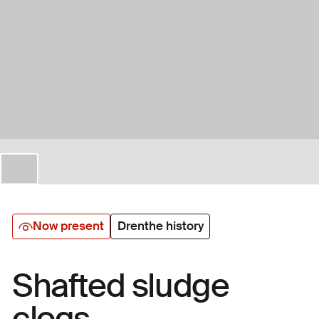
Now present
Drenthe history
Shafted sludge
clogs