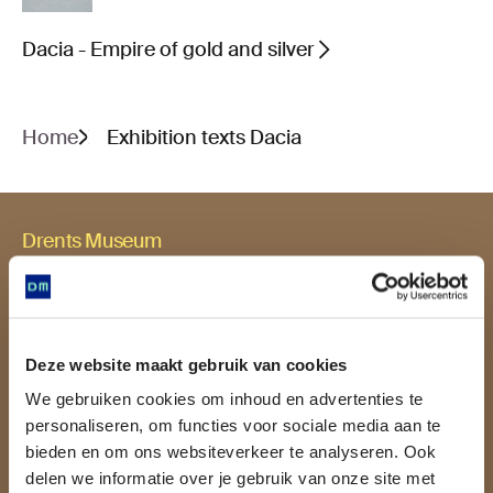
Dacia - Empire of gold and silver
Home
Exhibition texts Dacia
Drents Museum
Brink 1, 9401 HS Assen
0592 - 377 773
info@drentsmuseum.nl
Deze website maakt gebruik van cookies
We gebruiken cookies om inhoud en advertenties te
personaliseren, om functies voor sociale media aan te
Opening hours
bieden en om ons websiteverkeer te analyseren. Ook
delen we informatie over je gebruik van onze site met