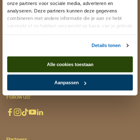
Today the museum is open from 10.00 AM to
onze partners voor sociale media, adverteren en
5.00 PM.
View all opening hours.
analyseren. Deze partners kunnen deze gegevens
combineren met andere informatie die je aan ze hebt
verstrekt of ze hebben verzameld op basis van je gebruik
van hun diensten.
Practical links
Details tonen
Calendar
Getting here & parking
Alle cookies toestaan
Contact us
Aanpassen
Follow us!
Partners