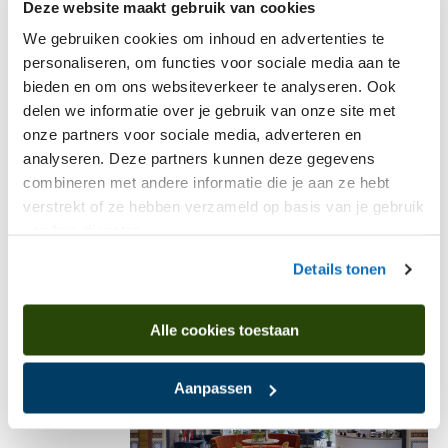
organiseren in Pingo? Van kleinschalig jubileum
Deze website maakt gebruik van cookies
tot uitgebreide netwerkborrels en zelfs bruiloften,
We gebruiken cookies om inhoud en advertenties te
we denken heel graag met je mee. Een ruimte van
personaliseren, om functies voor sociale media aan te
Pingo huren kan ook buiten de openingstijden
bieden en om ons websiteverkeer te analyseren. Ook
van het museum.
delen we informatie over je gebruik van onze site met
onze partners voor sociale media, adverteren en
analyseren. Deze partners kunnen deze gegevens
Ontdek de mogelijkheden
Ontdek de mogelijkheden
combineren met andere informatie die je aan ze hebt
verstrekt of ze hebben verzameld op basis van je gebruik
van hun diensten.
Details tonen
Alle cookies toestaan
Aanpassen