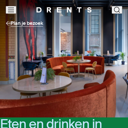
Navigatie
clos
overslaan
Plan je bezoek
Eten en drin­ken in