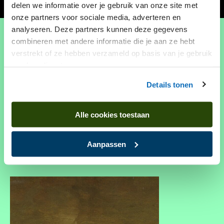
door
delen we informatie over je gebruik van onze site met
de
onze partners voor sociale media, adverteren en
analyseren. Deze partners kunnen deze gegevens
Bekijk onze topstukken
tijd
combineren met andere informatie die je aan ze hebt
verstrekt of ze hebben verzameld op basis van je gebruik
van hun diensten.
Het Drents Museum heeft een veelzijdige
Details tonen
collectie die bestaat uit archeologie, kunst en
geschiedenis. Bekijk hier de topstukken uit alle
Alle cookies toestaan
deelcollecties.
Aanpassen
naar de collectie
naar de collectie