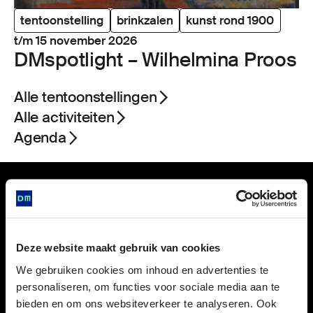
tentoonstelling
brinkzalen
kunst rond 1900
t/m 15 november 2026
DMspot­light – Wilhelmina Proos
Alle tentoonstellingen
Alle activiteiten
Agenda
Labyrinthia
-
Een
Verander je
cookie instellingen
om deze video te
Deze website maakt gebruik van cookies
magische
bekijken.
We gebruiken cookies om inhoud en advertenties te
reis
personaliseren, om functies voor sociale media aan te
bieden en om ons websiteverkeer te analyseren. Ook