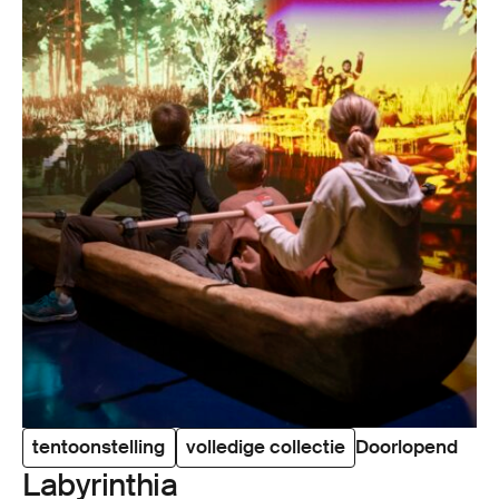
tentoonstelling
volledige collectie
Doorlopend
Laby­rin­thia