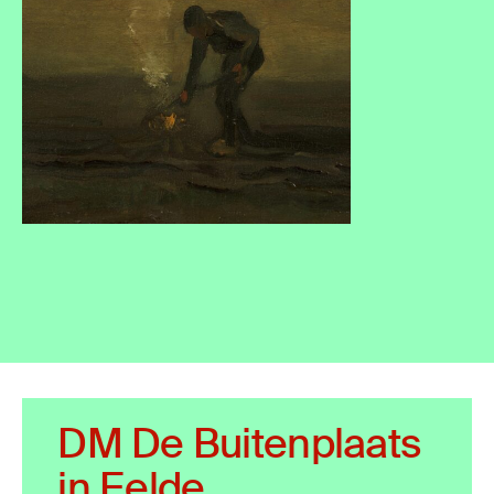
DM De Buitenplaats
in Eelde