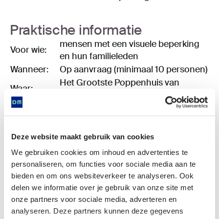
Praktische informatie
mensen met een visuele beperking
Voor wie:
en hun familieleden
Wanneer:
Op aanvraag (minimaal 10 personen)
Het Grootste Poppenhuis van
Waar:
Nederland
Duur:
75 minuten
€ 10,- per persoon (inclusief
Prijs:
museumentree)
Deze website maakt gebruik van cookies
Reserveren:
via reserveringen@drentsmuseum.nl
We gebruiken cookies om inhoud en advertenties te
personaliseren, om functies voor sociale media aan te
bieden en om ons websiteverkeer te analyseren. Ook
Aanvragen
delen we informatie over je gebruik van onze site met
onze partners voor sociale media, adverteren en
Wil je dit programma boeken voor een eigen
analyseren. Deze partners kunnen deze gegevens
groep, bijvoorbeeld vanuit een zorginstelling? Vul