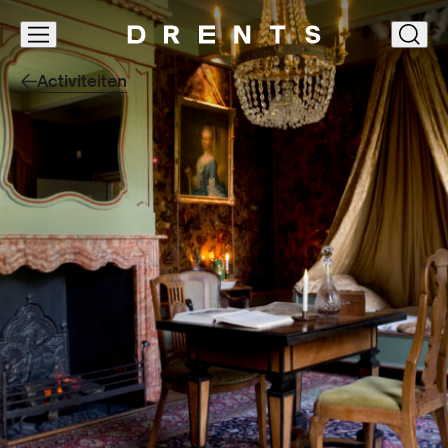
Navigatie
clos
overslaan
Activiteiten