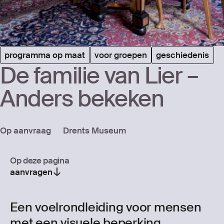
programma op maat
voor groepen
geschiedenis
De fami­lie van Lier –
Anders beke­ken
Op aanvraag
Drents Museum
Op deze pagina
aanvragen
Een voelrondleiding voor mensen
met een visuele beperking