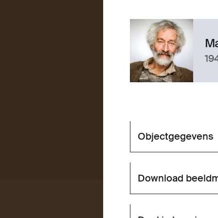
Ma
19
Objectgegevens
Download beeldm