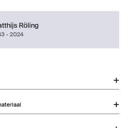
tthijs Röling
43 - 2024
ateriaal