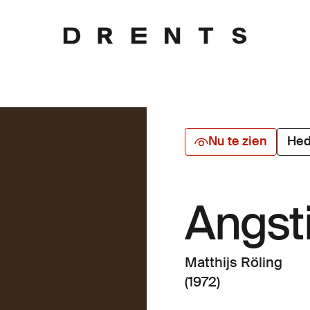
Nu te zien
Hed
Angst
Matthijs Röling
(1972)