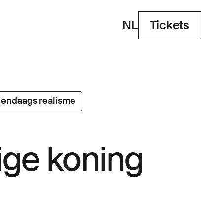
NL
Tickets
Tickets
endaags realisme
ige koning