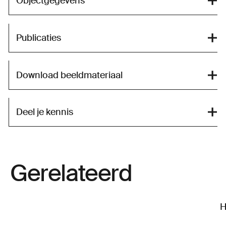
Objectgegevens
Publicaties
Download beeldmateriaal
Deel je kennis
Gerelateerd
H