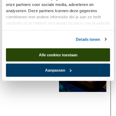
onze partners voor sociale media, adverteren en
Stopfles met adder en hazelworm
analyseren. Deze partners kunnen deze gegevens
combineren met andere informatie die je aan ze hebt
Komt voor in
verstrekt of ze hebben verzameld op basis van je gebruik
van hun diensten.
Details tonen
Nu te zien
Alle cookies toestaan
Aanpassen