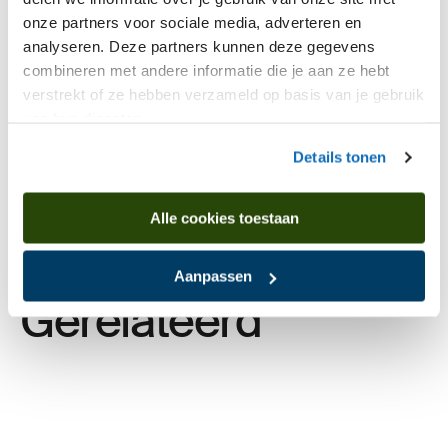
onze partners voor sociale media, adverteren en
analyseren. Deze partners kunnen deze gegevens
Publicaties
combineren met andere informatie die je aan ze hebt
verstrekt of ze hebben verzameld op basis van je gebruik
van hun diensten.
Download beeldmateriaal
Details tonen
Deel je kennis
Alle cookies toestaan
Aanpassen
Gerelateerd