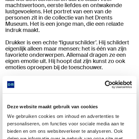
machtsvertoon, eerste liefdes en ontwakende
lustgevoelens. Het portret van een van de
personen zit in de collectie van het Drents
Museum. Het is een jonge man, die een relaxte
indruk maakt.
Drukker is een echte ‘figuurschilder’. Hij schildert
eigenlijk alleen maar mensen: het is één van zijn
favoriete onderwerpen. Allemaal dragen ze een
eigen emotie uit. Hij hoopt dat zijn kunst zo ook
emoties oproepen bij de toeschouwer.
Deze zogeheten
Asser Herinneringen
schildert
Drukker op ‘levend materiaal’. Hij gebruikt hout,
dekzeil, postzakken; een ondergrond met een
geschiedenis en waar weer en wind hun sporen
op hebben achtergelaten. Dit zeil is levensgroot:
Deze website maakt gebruik van cookies
maar liefst 180 bij 75 centimeter!
We gebruiken cookies om inhoud en advertenties te
personaliseren, om functies voor sociale media aan te
bieden en om ons websiteverkeer te analyseren. Ook
Objectgegevens
delen we informatie over je gebruik van onze site met