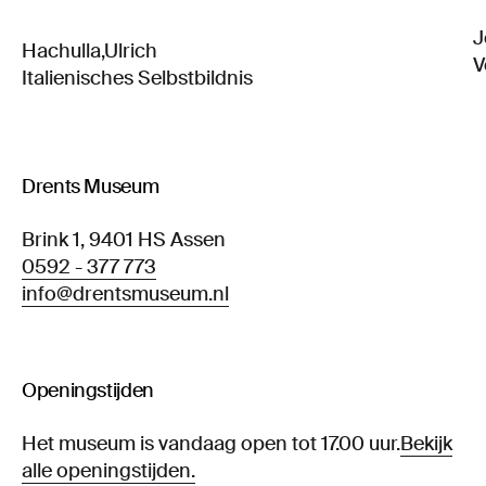
J
Hachulla,Ulrich
V
Italienisches Selbstbildnis
Drents Museum
Brink 1, 9401 HS Assen
0592 - 377 773
info@drentsmuseum.nl
Openingstijden
Het museum is vandaag open tot 17.00 uur.
Bekijk
alle openingstijden.