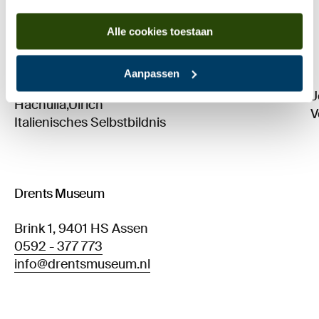
Alle cookies toestaan
Aanpassen
J
Hachulla,Ulrich
V
Italienisches Selbstbildnis
Drents Museum
Brink 1, 9401 HS Assen
0592 - 377 773
info@drentsmuseum.nl