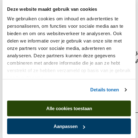
Deze website maakt gebruik van cookies
We gebruiken cookies om inhoud en advertenties te
personaliseren, om functies voor sociale media aan te
bieden en om ons websiteverkeer te analyseren. Ook
delen we informatie over je gebruik van onze site met
onze partners voor sociale media, adverteren en
J
analyseren. Deze partners kunnen deze gegevens
Hachulla,Ulrich
V
combineren met andere informatie die je aan ze hebt
Italienisches Selbstbildnis
verstrekt of ze hebben verzameld op basis van je gebruik
van hun diensten.
Komt voor in
Details tonen
Alle cookies toestaan
Verhaal
Aanpassen
De Noordelijke