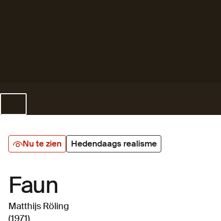
Nu te zien
Hedendaags realisme
Faun
Matthijs Röling
(1971)