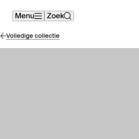
Navigatie
Menu
Zoek
overslaan
Volledige collectie