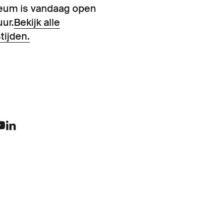
eum is vandaag open
uur.
Bekijk alle
tijden.