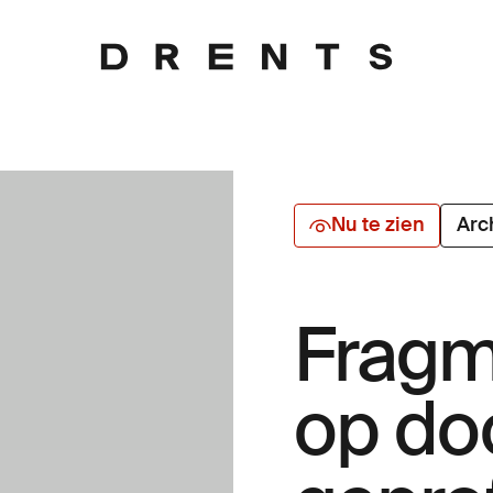
Nu te zien
Arc
Fragm
op do