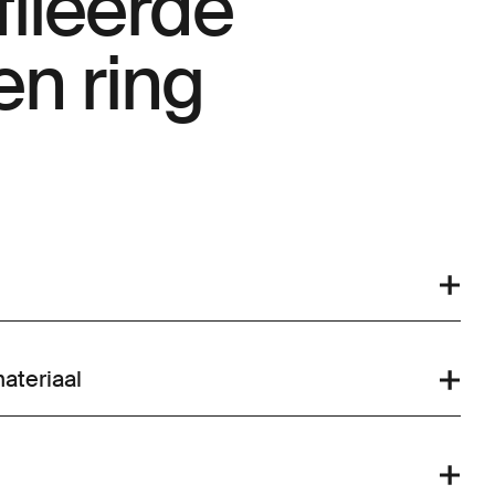
ileerde
en ring
ateriaal