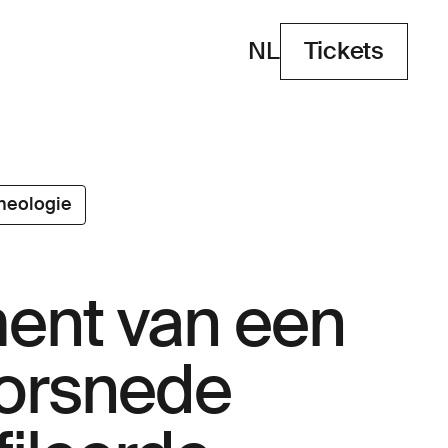
NL
Tickets
Tickets
heologie
ent van een
orsnede