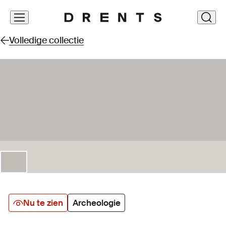
Navigatie
clos
overslaan
Volledige collectie
Nu te zien
Archeologie