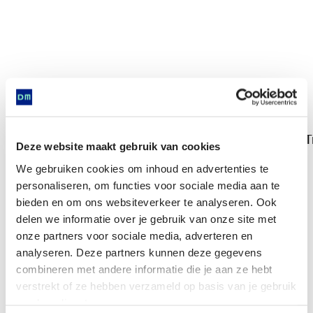
T
Deze website maakt gebruik van cookies
Trechterbeker
We gebruiken cookies om inhoud en advertenties te
personaliseren, om functies voor sociale media aan te
Komt voor in
bieden en om ons websiteverkeer te analyseren. Ook
delen we informatie over je gebruik van onze site met
onze partners voor sociale media, adverteren en
analyseren. Deze partners kunnen deze gegevens
Nu te zien
combineren met andere informatie die je aan ze hebt
verstrekt of ze hebben verzameld op basis van je gebruik
van hun diensten.