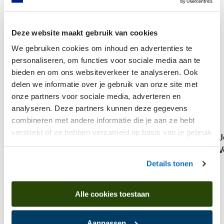
Deze website maakt gebruik van cookies
We gebruiken cookies om inhoud en advertenties te
personaliseren, om functies voor sociale media aan te
bieden en om ons websiteverkeer te analyseren. Ook
delen we informatie over je gebruik van onze site met
onze partners voor sociale media, adverteren en
analyseren. Deze partners kunnen deze gegevens
combineren met andere informatie die je aan ze hebt
verstrekt of ze hebben verzameld op basis van je gebruik
J
Hachulla,Ulrich
van hun diensten.
V
Italienisches Selbstbildnis
Details tonen
Alle cookies toestaan
Komt voor in
Aanpassen