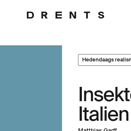
Hedendaags realis
Insek
Italien
Matthias Garff