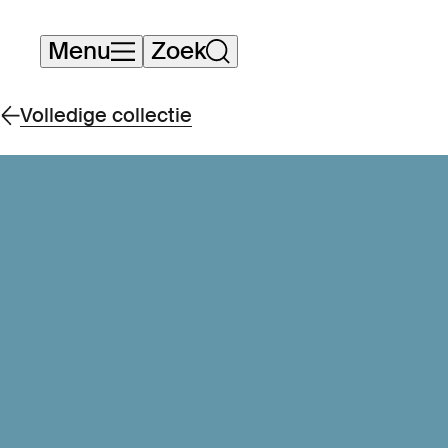
Navigatie
Menu
Zoek
overslaan
Volledige collectie