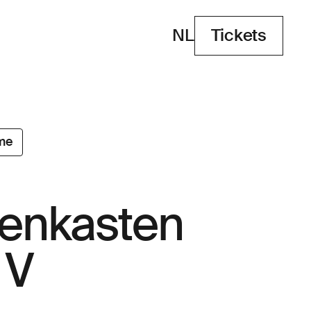
NL
Tickets
Tickets
me
tenkasten
 V