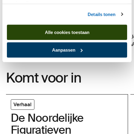
van hun diensten.
Details tonen
Alle cookies toestaan
J
Hachulla,Ulrich
V
Italienisches Selbstbildnis
Aanpassen
Komt voor in
Verhaal
De Noordelijke
Figuratieven