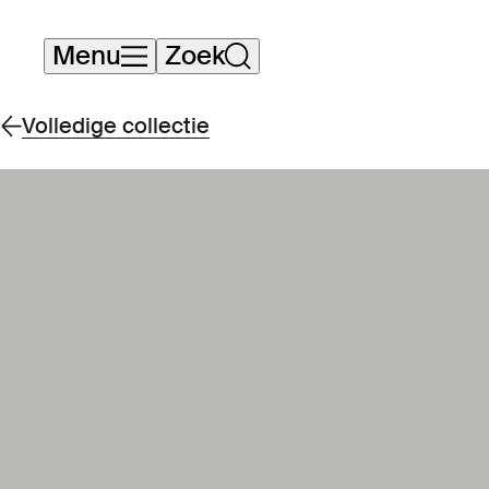
Navigatie
Menu
Zoek
overslaan
Volledige collectie