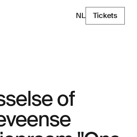
NL
Tickets
Tickets
sselse of
eveense