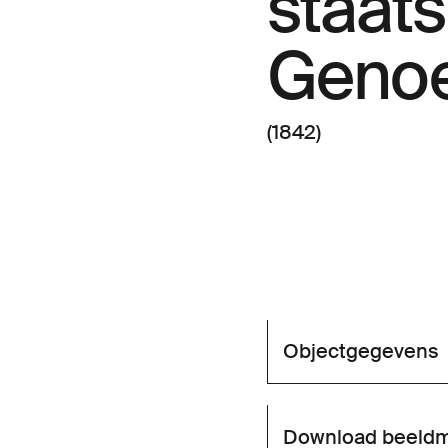
staat
Geno
(1842)
Objectgegevens
Download beeldm