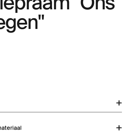
siepraam "Ons
egen"
ateriaal