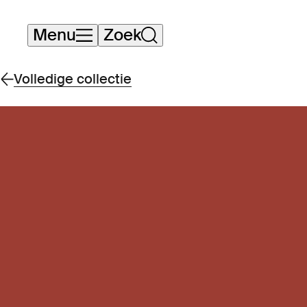
Navigatie
Menu
Zoek
overslaan
Volledige collectie