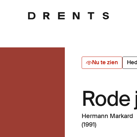
Nu te zien
Hed
Rode 
Hermann Markard
(1991)