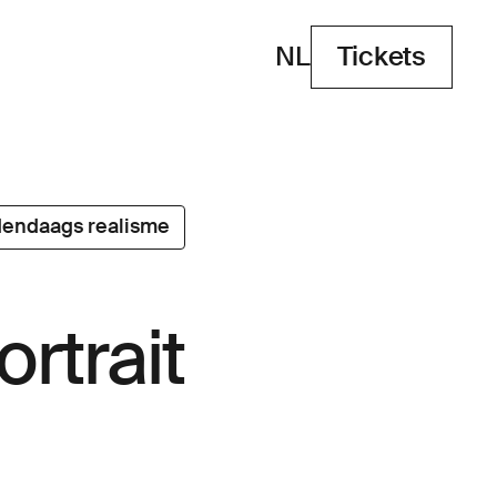
NL
Tickets
Tickets
endaags realisme
ortrait