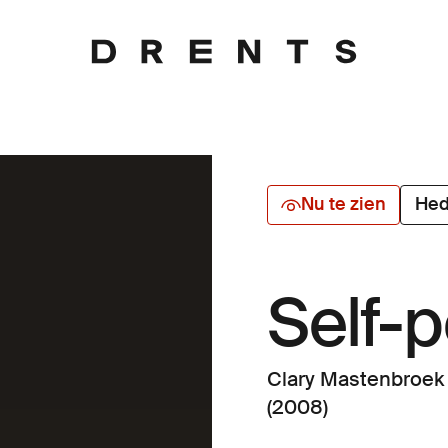
Nu te zien
Hed
Self-p
Clary Mastenbroek
(2008)