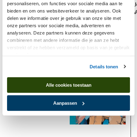
personaliseren, om functies voor sociale media aan te
J
Hachulla,Ulrich
bieden en om ons websiteverkeer te analyseren. Ook
V
Italienisches Selbstbildnis
delen we informatie over je gebruik van onze site met
onze partners voor sociale media, adverteren en
analyseren. Deze partners kunnen deze gegevens
Komt voor in
combineren met andere informatie die je aan ze hebt
verstrekt of ze hebben verzameld op basis van je gebruik
van hun diensten.
Details tonen
Geweest
Alle cookies toestaan
Aanpassen