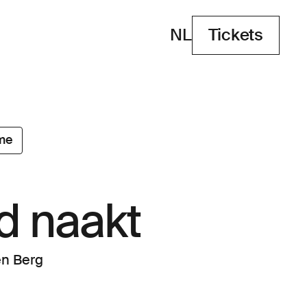
NL
Tickets
Tickets
me
d naakt
en Berg