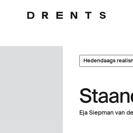
Hedendaags realis
Staan
Eja Siepman van d