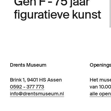
Gen F - 75 jaar
figuratieve kunst
Drents Museum
Openings
Brink 1, 9401 HS Assen
Het mus
0592 - 377 773
van 10.00
info@drentsmuseum.nl
alle open