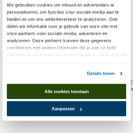
We gebruiken cookies om inhoud en advertenties te
Vincent van Gogh
personaliseren, om functies voor sociale media aan te
bieden en om ons websiteverkeer te analyseren. Ook
Landschap met een boerderij
delen we informatie over je gebruik van onze site met
onze partners voor sociale media, adverteren en
analyseren. Deze partners kunnen deze gegevens
combineren met andere informatie die je aan ze hebt
verstrekt of ze hebben verzameld op basis van je gebruik
van hun diensten.
Details tonen
E
P
Alle cookies toestaan
Aanpassen