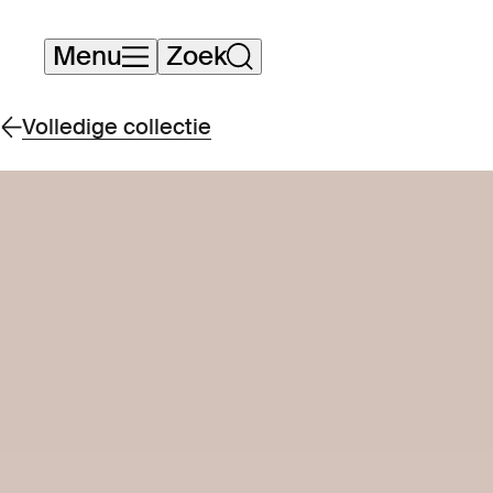
Navigatie
Menu
Zoek
overslaan
Volledige collectie