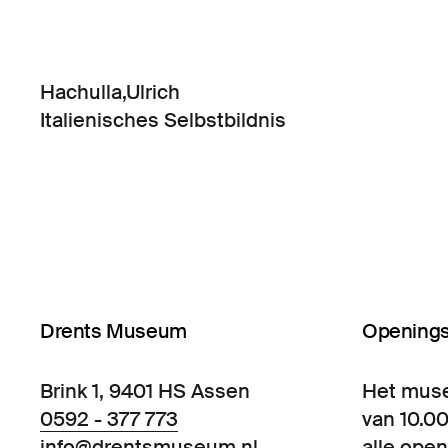
Hachulla,Ulrich
Italienisches Selbstbildnis
Drents Museum
Openings
Brink 1, 9401 HS Assen
Het mus
0592 - 377 773
van 10.00
info@drentsmuseum.nl
alle open