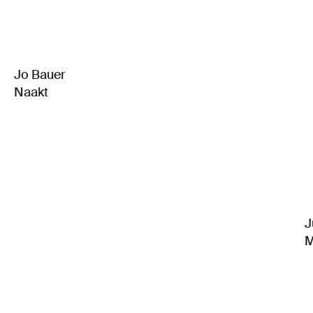
Jo Bauer
Naakt
J
M